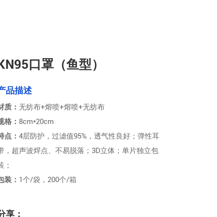
KN95口罩（鱼型）
产品描述
材质：
无纺布+熔喷+熔喷+无纺布
规格：
8cm*20cm
特点：
4层防护，过滤值95%，透气性良好；弹性耳
带，超声波焊点、不易脱落；3D立体；单片独立包
装；
包装：
1个/袋，200个/箱
分享：