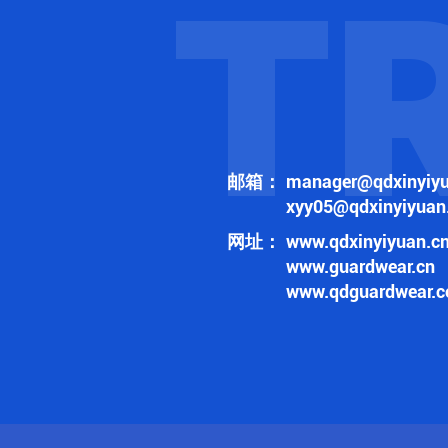
T
邮箱：
manager@qdxinyiyu
xyy05@qdxinyiyuan
网址：
www.qdxinyiyuan.c
www.guardwear.cn
www.qdguardwear.