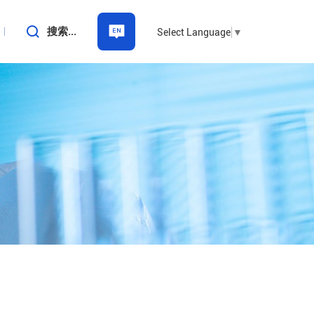
搜索...
Select Language
▼