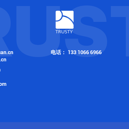
RUS
an.cn
电话：
133 1066 6966
.cn
n
com