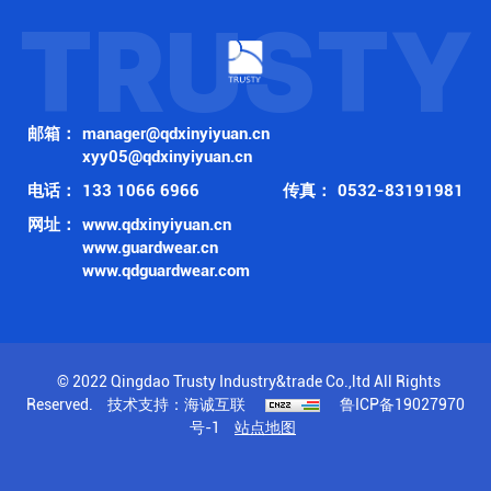
TRUSTY
邮箱：
manager@qdxinyiyuan.cn
xyy05@qdxinyiyuan.cn
电话：
133 1066 6966
传真：
0532-83191981
网址：
www.qdxinyiyuan.cn
www.guardwear.cn
www.qdguardwear.com
© 2022 Qingdao Trusty Industry&trade Co.,ltd All Rights
Reserved.
技术支持：海诚互联
鲁ICP备19027970
号-1
站点地图