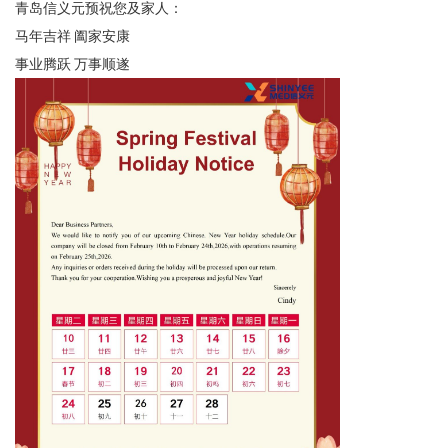
青岛信义元预祝您及家人：
马年吉祥 阖家安康
事业腾跃 万事顺遂