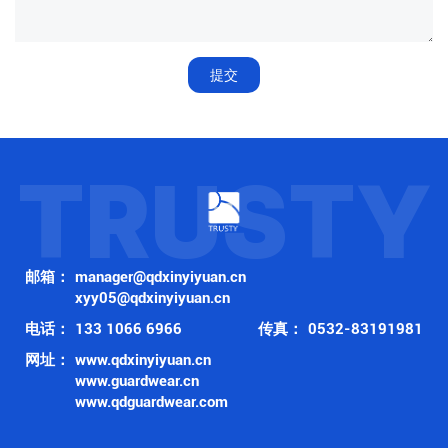
提交
TRUSTY
邮箱：
manager@qdxinyiyuan.cn
xyy05@qdxinyiyuan.cn
电话：
133 1066 6966
传真：
0532-83191981
网址：
www.qdxinyiyuan.cn
www.guardwear.cn
www.qdguardwear.com