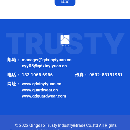
提交
TRUSTY
邮箱：
manager@qdxinyiyuan.cn
xyy05@qdxinyiyuan.cn
电话：
133 1066 6966
传真：
0532-83191981
网址：
www.qdxinyiyuan.cn
www.guardwear.cn
www.qdguardwear.com
© 2022 Qingdao Trusty Industry&trade Co.,ltd All Rights